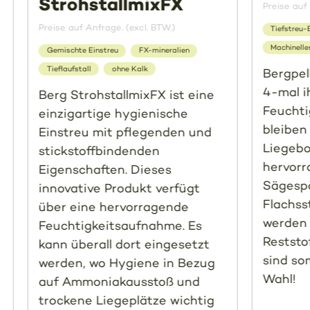
StrohstallmixFX
Preise auf 
Preise auf Anfrage. (excl. BTW.)
Tiefstreu-
Machinelle
Gemischte Einstreu
FX-mineralien
Tieflaufstall
ohne Kalk
Bergpel
4-mal i
Berg StrohstallmixFX ist eine
Feuchti
einzigartige hygienische
bleiben
Einstreu mit pflegenden und
Liegebo
stickstoffbindenden
hervorr
Eigenschaften. Dieses
Sägesp
innovative Produkt verfügt
Flachss
über eine hervorragende
werden 
Feuchtigkeitsaufnahme. Es
Reststo
kann überall dort eingesetzt
sind so
werden, wo Hygiene in Bezug
Wahl!
auf Ammoniakausstoß und
trockene Liegeplätze wichtig