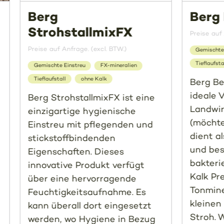
Berg
Berg
StrohstallmixFX
Preise auf 
Preise auf Anfrage. (excl. BTW.)
Gemischte 
Tieflaufsta
Gemischte Einstreu
FX-mineralien
Tieflaufstall
ohne Kalk
Berg Be
ideale 
Berg StrohstallmixFX ist eine
Landwir
einzigartige hygienische
(möchte
Einstreu mit pflegenden und
dient a
stickstoffbindenden
und bes
Eigenschaften. Dieses
bakter
innovative Produkt verfügt
Kalk Pr
über eine hervorragende
Tonmine
Feuchtigkeitsaufnahme. Es
kleine
kann überall dort eingesetzt
Stroh. 
werden, wo Hygiene in Bezug