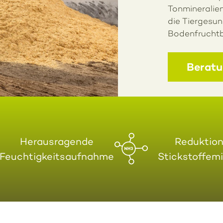
Tonmineralien
die Tiergesun
Bodenfruchtb
Beratu
Herausragende
Reduktion
Feuchtigkeitsaufnahme
Stickstoffem