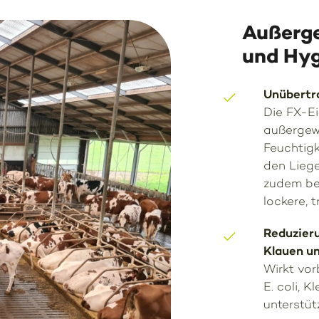
Außerge
und Hy
Unübertr
Die FX-Ei
außergew
Feuchtigk
den Liege
zudem be
lockere, 
Reduzieru
Klauen u
Wirkt vo
E. coli, K
unterstüt