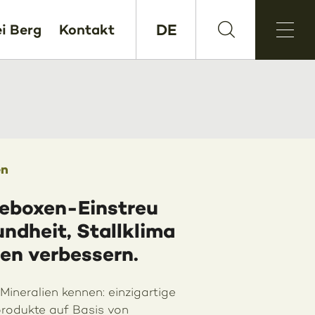
DE
i Berg
Kontakt
en
geboxen-Einstreu
ndheit, Stallklima
en verbessern.
Mineralien kennen: einzigartige
produkte auf Basis von