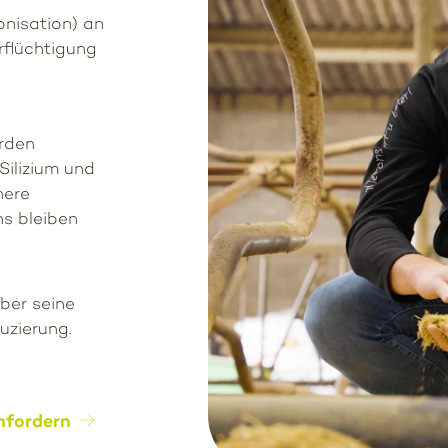
nisation) an
erflüchtigung
rden
Silizium und
here
s bleiben
ber seine
uzierung.
nfordern