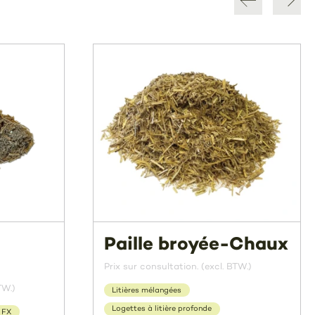
Paille broyée-Chaux
Prix sur consultation. (excl. BTW.)
TW.)
Litières mélangées
Logettes à litière profonde
 FX