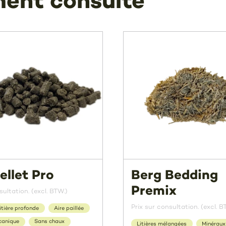
ment consulté
ellet Pro
Berg Bedding
Premix
sultation. (excl. BTW.)
Prix sur consultation. (excl. B
itière profonde
Aire paillée
canique
Sans chaux
Litières mélangées
Minéraux