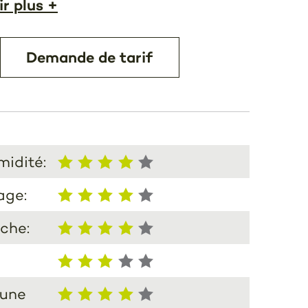
ir plus +
Demande de tarif
midité:
age:
che:
 une