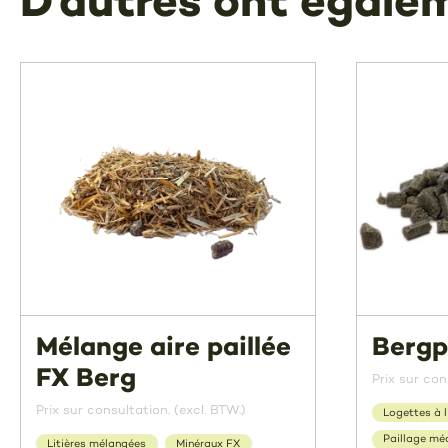
D’autres ont égale
Mélange aire paillée
Bergp
FX Berg
Prix sur con
Prix sur consultation. (excl. BTW.)
Logettes à l
Paillage mé
Litières mélangées
Minéraux FX