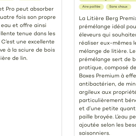
Aire paillée
Sans chaux
et Pro peut absorber
quatre fois son propre
La Litière Berg Premi
 eau et offre ainsi
prémélange idéal pou
llente tenue dans les
éleveurs qui souhaite
. C’est une excellente
réaliser eux-mêmes l
ve à la sciure de bois
mélange de litière. Le
tière de lin.
prémélange sert de 
pratique, composé d
Boxes Premium à effe
antibactérien, de mi
argileux aux propriét
particulièrement bén
et d’une petite quant
paille broyée. L’eau p
ajoutée selon les bes
saisonniers.