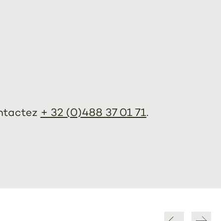
ontactez
+ 32 (0)488 37 01 71
.