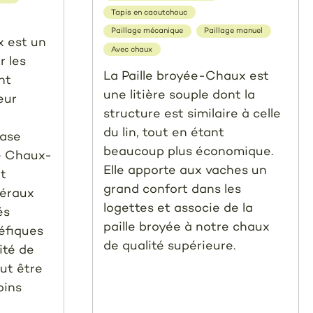
Tapis en caoutchouc
Paillage mécanique
Paillage manuel
x est un
Avec chaux
r les
La Paille broyée-Chaux est
nt
une litière souple dont la
eur
structure est similaire à celle
du lin, tout en étant
base
beaucoup plus économique.
e Chaux-
Elle apporte aux vaches un
t
grand confort dans les
néraux
logettes et associe de la
és
paille broyée à notre chaux
éfiques
de qualité supérieure.
ité de
eut être
oins