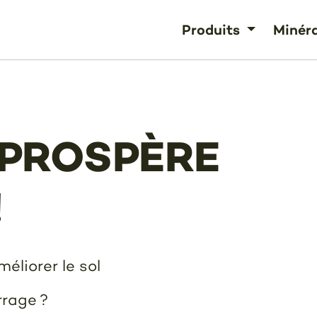
Produits
Minér
 PROSPÈRE
!
méliorer le sol
rrage ?