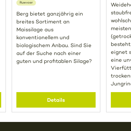
Ruwvoer
Weidehe
staubfr
Berg bietet ganzjährig ein
wohlsc
breites Sortiment an
meisten
Maissilage aus
(getroc
konventionellem und
besteht
biologischem Anbau. Sind Sie
eignet 
auf der Suche nach einer
eine un
guten und profitablen Silage?
Vierfüt
trocke
Jungrin
Details