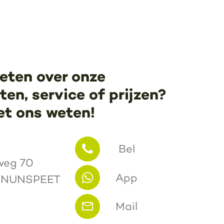
eten over onze
en, service of prijzen?
et ons weten!
Bel
weg 70
App
 NUNSPEET
Mail