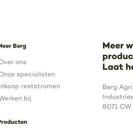
Meer w
Meer Berg
product
Over ons
Laat h
Onze specialisten
Inkoop reststromen
Berg Agri
Industrie
Werken bij
8071 CW
Producten