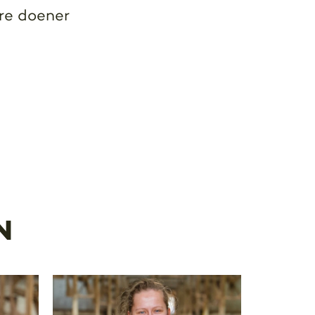
re doener
N