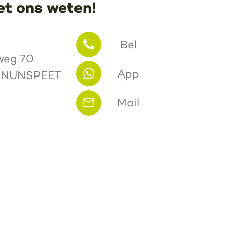
et ons weten!
Bel
weg 70
App
 NUNSPEET
Mail