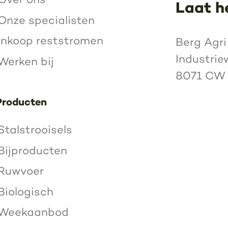
Laat h
Onze specialisten
Inkoop reststromen
Berg Agri
Industrie
Werken bij
8071 CW
Producten
Stalstrooisels
Bijproducten
Ruwvoer
Biologisch
Weekaanbod