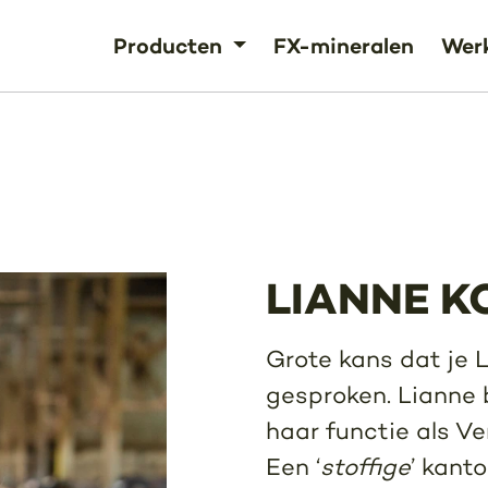
Producten
FX-mineralen
Werk
LIANNE K
Grote kans dat je 
gesproken. Lianne 
haar functie als V
Een ‘
stoffige
’ kant