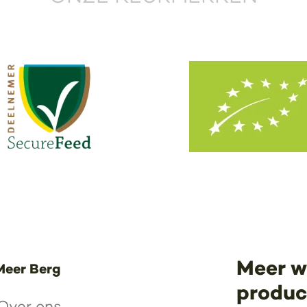
Meer w
Meer Berg
product
Over ons