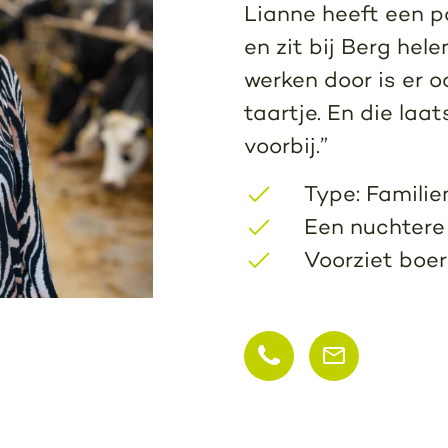
Lianne heeft een p
en zit bij Berg hel
werken door is er o
taartje. En die laa
voorbij.”
Type: Famili
Een nuchtere
Voorziet boe