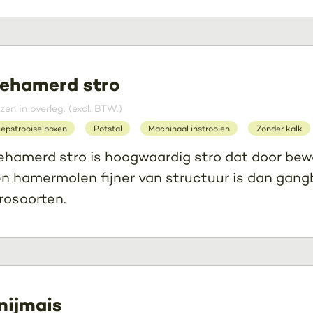
ehamerd stro
jzen in overleg. (excl. BTW.)
iepstrooiselboxen
Potstal
Machinaal instrooien
Zonder kalk
hamerd stro is hoogwaardig stro dat door bew
n hamermolen fijner van structuur is dan gang
rosoorten.
nijmais