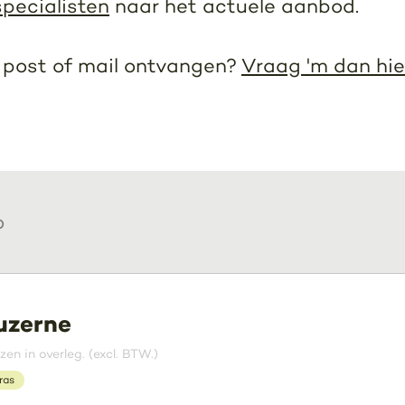
pecialisten
naar het actuele aanbod.
r post of mail ontvangen?
Vraag 'm dan hie
o
uzerne
jzen in overleg. (excl. BTW.)
ras