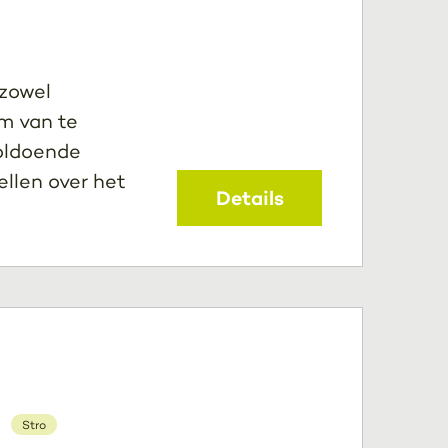
 zowel
om van te
voldoende
llen over het
Details
Stro