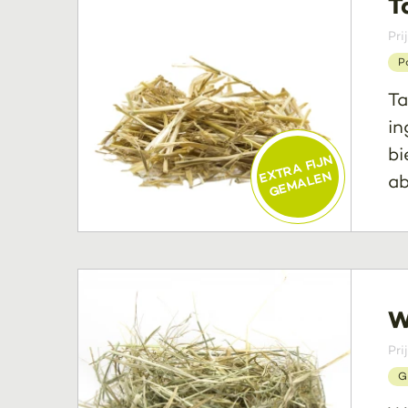
T
Pri
P
Ta
in
bi
EXTRA FIJN
GEMALEN
ab
W
Pri
G