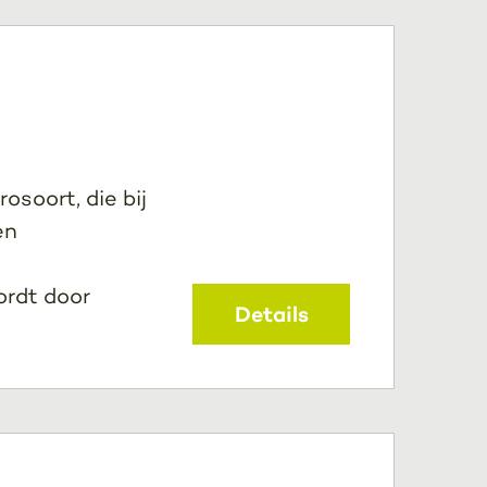
osoort, die bij
en
ordt door
Details