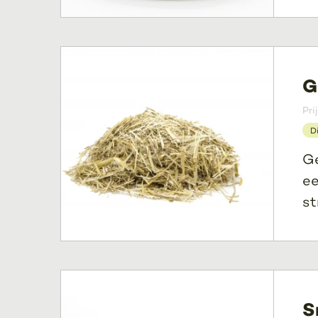
G
Pri
D
Ge
ee
st
S