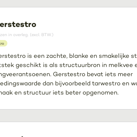
erstestro
jzen in overleg. (excl. BTW.)
tro
rstestro is een zachte, blanke en smakelijke str
tstek geschikt is als structuurbron in melkvee 
ngveerantsoenen. Gerstestro bevat iets meer
edingswaarde dan bijvoorbeeld tarwestro en w
aak en structuur iets beter opgenomen.