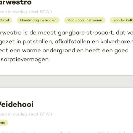
arwestro
jzen in overleg. (excl. BTW.)
otstal
Handmatig instrooien
Machinaal instrooien
Zonder kalk
rwestro is de meest gangbare strosoort, dat v
gezet in potstallen, afkalfstallen en kalverboxen
edt een warme ondergrond en heeft een goed
sorptievermogen.
eidehooi
jzen in overleg. (excl. BTW.)
ras