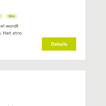
Stro
eel wordt
. Het stro
Details