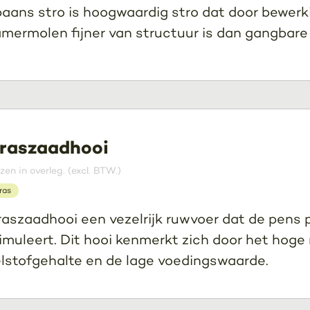
aans stro is hoogwaardig stro dat door bewer
mermolen fijner van structuur is dan gangbare
raszaadhooi
jzen in overleg. (excl. BTW.)
ras
aszaadhooi een vezelrijk ruwvoer dat de pens p
imuleert. Dit hooi kenmerkt zich door het hoge
lstofgehalte en de lage voedingswaarde.