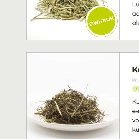
Lu
aa
EIWITRIJK
al
K
Pri
G
Ko
ee
vo
ku