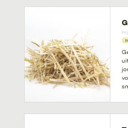
G
Pri
S
Ge
ui
jo
vo
sm