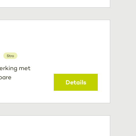
Stro
erking met
bare
Details