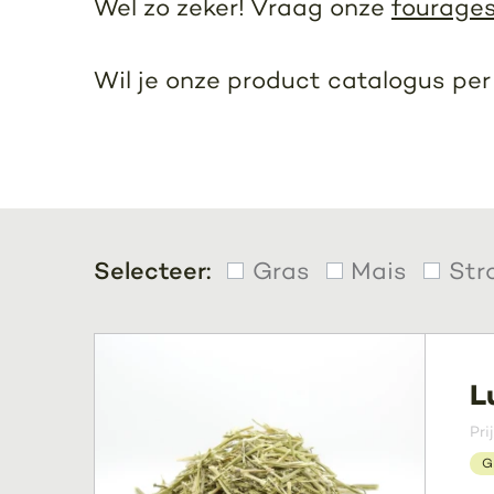
Wel zo zeker! Vraag onze
fourages
Wil je onze product catalogus pe
Selecteer:
Gras
Mais
Str
L
Pri
G