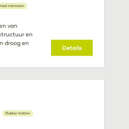
naal instrooien
den van
structuur en
n droog en
Details
Rubber matten