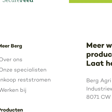
Meer w
Meer Berg
product
Over ons
Laat h
Onze specialisten
Inkoop reststromen
Berg Agri
Industrie
Werken bij
8071 CW
Producten