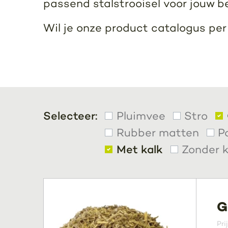
passend stalstrooisel voor jouw b
Wil je onze product catalogus pe
Selecteer:
Pluimvee
Stro
Rubber matten
P
Met kalk
Zonder k
G
Pri