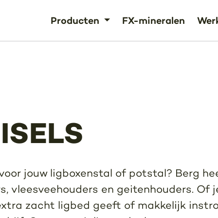
Producten
FX-mineralen
Werk
ISELS
oor jouw ligboxenstal of potstal? Berg he
s, vleesveehouders en geitenhouders. Of j
extra zacht ligbed geeft of makkelijk instro