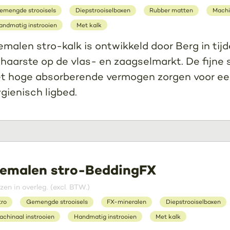
emengde strooisels
Diepstrooiselboxen
Rubber matten
Machi
andmatig instrooien
Met kalk
malen stro-kalk is ontwikkeld door Berg in tij
haarste op de vlas- en zaagselmarkt. De fijne 
t hoge absorberende vermogen zorgen voor ee
gienisch ligbed.
emalen stro-BeddingFX
jzen in overleg. (excl. BTW.)
tro
Gemengde strooisels
FX-mineralen
Diepstrooiselboxen
achinaal instrooien
Handmatig instrooien
Met kalk