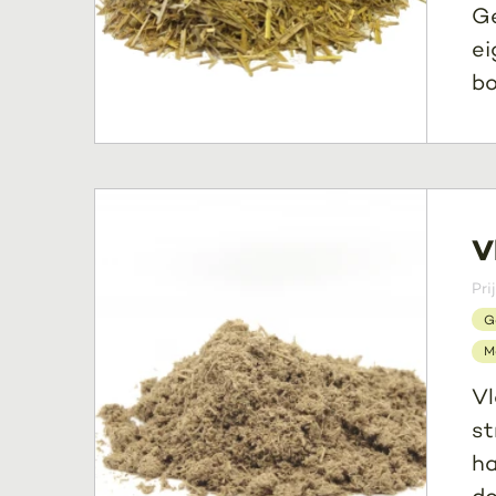
Ge
ei
bo
V
Pri
G
M
Vl
st
ha
do