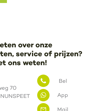
eten over onze
en, service of prijzen?
et ons weten!
Bel
weg 70
App
 NUNSPEET
Mail