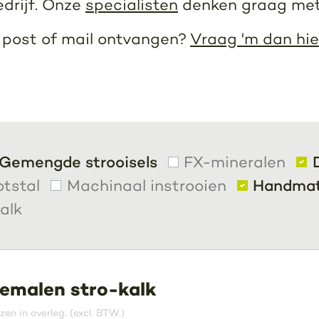
edrijf. Onze
specialisten
denken graag met
r post of mail ontvangen?
Vraag 'm dan hie
Gemengde strooisels
FX-mineralen
otstal
Machinaal instrooien
Handmati
alk
emalen stro-kalk
jzen in overleg. (excl. BTW.)