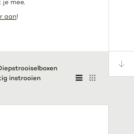
 je mee.
r aan
!
Diepstrooiselboxen
g instrooien