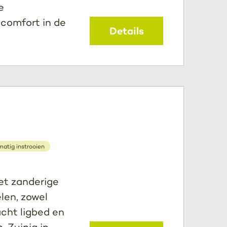
e
 comfort in de
Details
atig instrooien
met zanderige
len, zowel
cht ligbed en
. Zuinig in