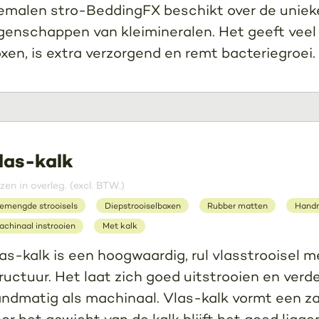
malen stro-BeddingFX beschikt over de uniek
genschappen van kleimineralen. Het geeft veel
xen, is extra verzorgend en remt bacteriegroei.
las-kalk
jzen in overleg. (excl. BTW.)
emengde strooisels
Diepstrooiselboxen
Rubber matten
Handm
achinaal instrooien
Met kalk
as-kalk is een hoogwaardig, rul vlasstrooisel 
ructuur. Het laat zich goed uitstrooien en verde
ndmatig als machinaal. Vlas-kalk vormt een za
or het gewicht van de kalk blijft het goed liggen