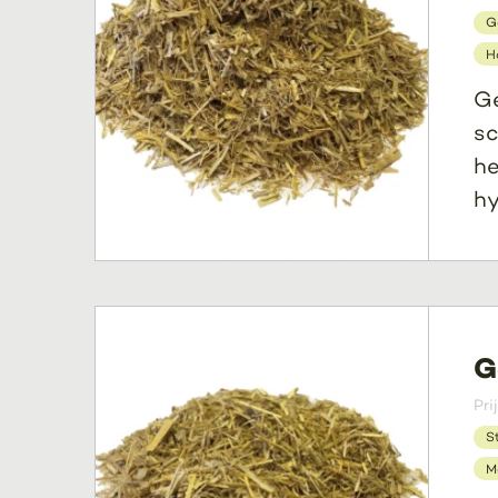
G
H
Ge
sc
he
hy
G
Pri
S
M