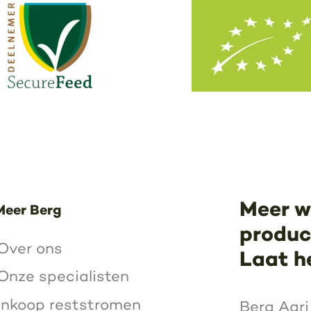
Meer w
Meer Berg
product
Over ons
Laat h
Onze specialisten
Inkoop reststromen
Berg Agri