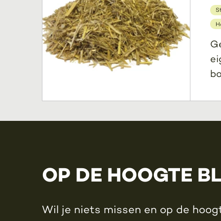
S
H
Ge
ei
bo
OP DE HOOGTE B
Wil je niets missen en op de hoogt