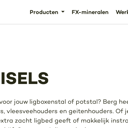
Producten
FX-mineralen
Werk
ISELS
oor jouw ligboxenstal of potstal? Berg he
s, vleesveehouders en geitenhouders. Of j
extra zacht ligbed geeft of makkelijk instro