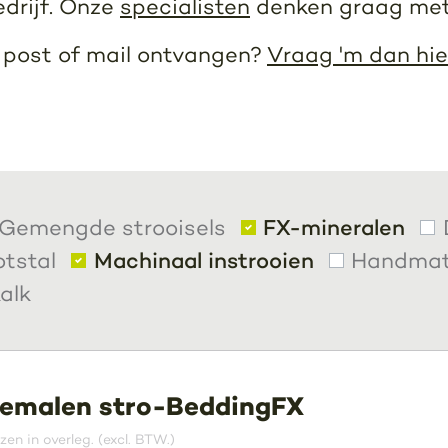
edrijf. Onze
specialisten
denken graag met
r post of mail ontvangen?
Vraag 'm dan hie
Gemengde strooisels
FX-mineralen
otstal
Machinaal instrooien
Handmati
alk
emalen stro-BeddingFX
jzen in overleg. (excl. BTW.)