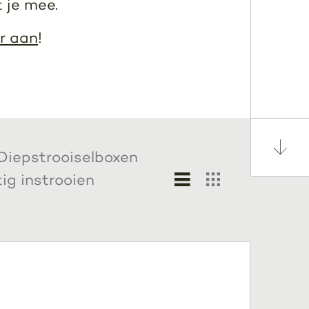
 je mee.
r aan
!
Diepstrooiselboxen
g instrooien