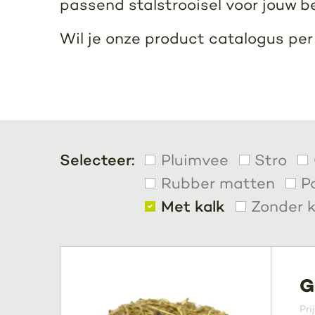
passend stalstrooisel voor jouw b
Wil je onze product catalogus pe
Selecteer:
Pluimvee
Stro
Rubber matten
P
Met kalk
Zonder k
G
Pri