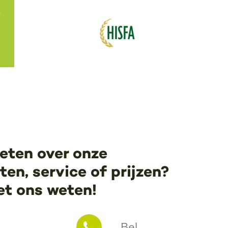
eten over onze
en, service of prijzen?
et ons weten!
Bel