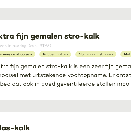
xtra fijn gemalen stro-kalk
jzen in overleg. (excl. BTW.)
emengde strooisels
Rubber matten
Machinaal instrooien
Met
tra fijn gemalen stro-kalk is een zeer fijn gemal
rooisel met uitstekende vochtopname. Er onts
gbed dat ook in goed geventileerde stallen mooi b
las-kalk