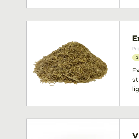
E
Pri
G
Ex
st
li
V