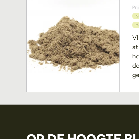
Pri
G
H
Vl
st
ha
do
ge
OP DE HOOGTE B