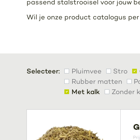
passend stalstrooisel voor jouw b
Wil je onze product catalogus pe
Selecteer:
Pluimvee
Stro
Rubber matten
P
Met kalk
Zonder k
G
Pri