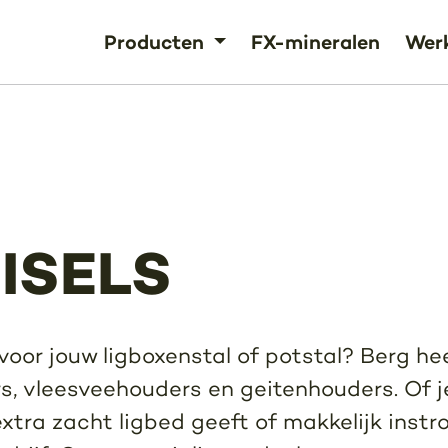
Producten
FX-mineralen
Werk
ISELS
oor jouw ligboxenstal of potstal? Berg he
s, vleesveehouders en geitenhouders. Of j
extra zacht ligbed geeft of makkelijk instro