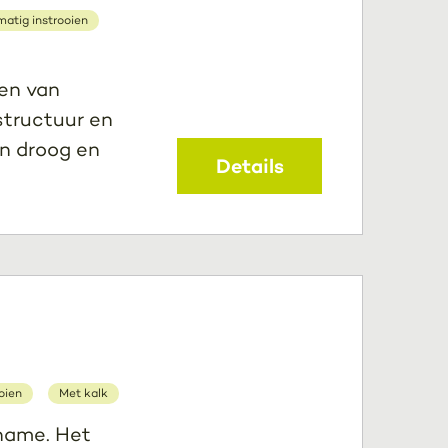
atig instrooien
den van
structuur en
n droog en
Details
oien
Met kalk
pname. Het