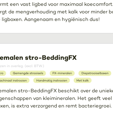
rmt een vast ligbed voor maximaal koecomfort
rgt de mengverhouding met kalk voor minder ba
 ligboxen. Aangenaam en hygiënisch dus!
emalen stro-BeddingFX
jzen in overleg. (excl. BTW.)
tro
Gemengde strooisels
FX-mineralen
Diepstrooiselboxen
achinaal instrooien
Handmatig instrooien
Met kalk
malen stro-BeddingFX beschikt over de uniek
genschappen van kleimineralen. Het geeft veel
xen, is extra verzorgend en remt bacteriegroei.