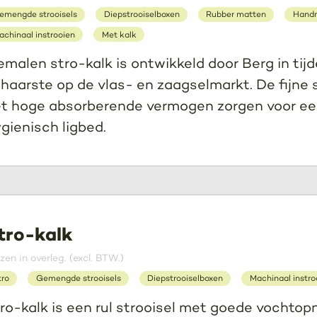
emengde strooisels
Diepstrooiselboxen
Rubber matten
Handm
achinaal instrooien
Met kalk
malen stro-kalk is ontwikkeld door Berg in tij
haarste op de vlas- en zaagselmarkt. De fijne 
t hoge absorberende vermogen zorgen voor ee
gienisch ligbed.
tro-kalk
jzen in overleg. (excl. BTW.)
tro
Gemengde strooisels
Diepstrooiselboxen
Machinaal instro
ro-kalk is een rul strooisel met goede vochto