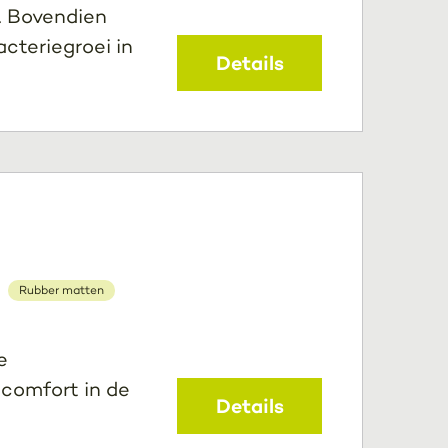
. Bovendien
cteriegroei in
Details
Rubber matten
e
 comfort in de
Details