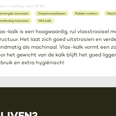
jzen in overleg. (excl. BTW.)
emengde strooisels
Diepstrooiselboxen
Rubber matten
Machi
andmatig instrooien
Met kalk
as-kalk is een hoogwaardig, rul vlasstrooisel 
ructuur. Het laat zich goed uitstrooien en verde
ndmatig als machinaal. Vlas-kalk vormt een za
or het gewicht van de kalk blijft het goed liggen
bruik en extra hygiënisch!
LIJVEN?