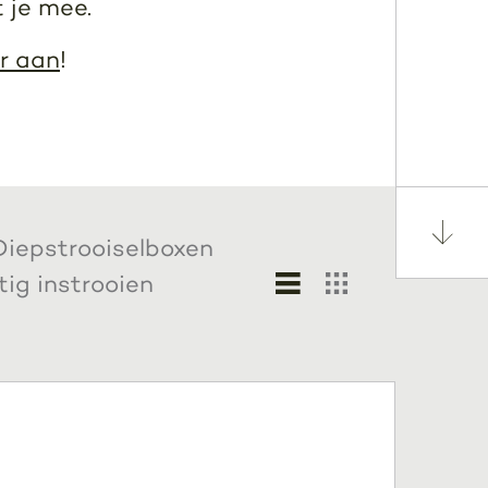
 je mee.
r aan
!
Diepstrooiselboxen
ig instrooien