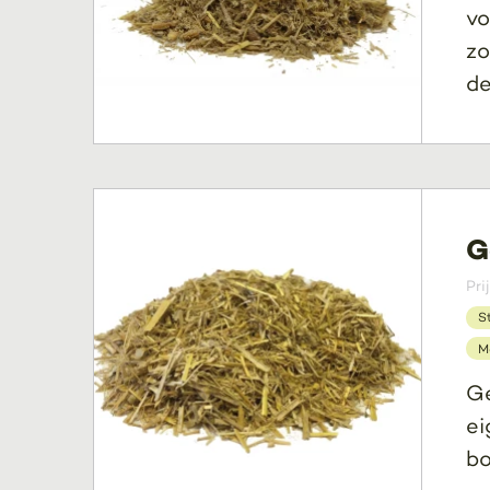
vo
zo
de
G
Pri
S
M
Ge
ei
bo