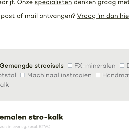
edrijf. Onze
specialisten
denken graag met
r post of mail ontvangen?
Vraag 'm dan hie
Gemengde strooisels
FX-mineralen
otstal
Machinaal instrooien
Handmat
alk
emalen stro-kalk
jzen in overleg. (excl. BTW.)