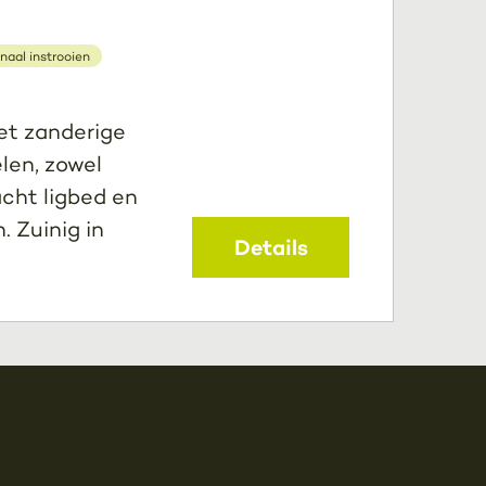
naal instrooien
met zanderige
len, zowel
cht ligbed en
. Zuinig in
Details