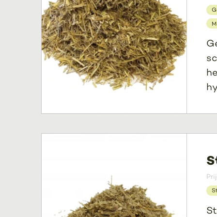
G
M
Ge
sc
he
hy
S
Pri
S
St