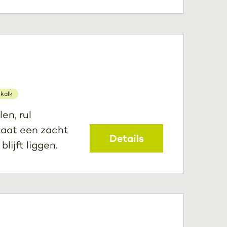
 kalk
en, rul
taat een zacht
Details
lijft liggen.