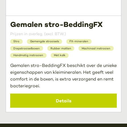
Gemalen stro-BeddingFX
Prijzen in overleg. (excl. BTW.)
Stro
Gemengde strooisels
FX-mineralen
Diepstrooiselboxen
Rubber matten
Machinaal instrooien
Handmatig instrooien
Met kalk
Gemalen stro-BeddingFX beschikt over de unieke
eigenschappen van kleimineralen. Het geeft veel
comfort in de boxen, is extra verzorgend en remt
bacteriegroei.
Details