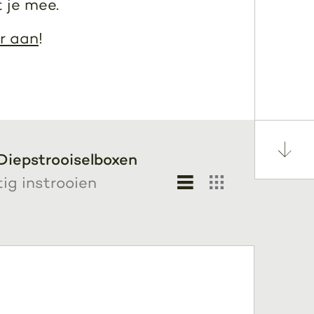
 je mee.
r aan
!
Diepstrooiselboxen
g instrooien