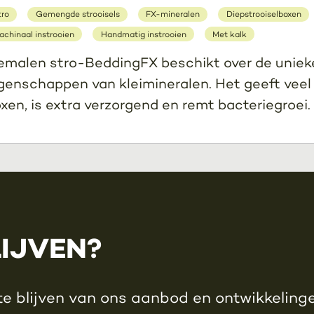
tro
Gemengde strooisels
FX-mineralen
Diepstrooiselboxen
achinaal instrooien
Handmatig instrooien
Met kalk
malen stro-BeddingFX beschikt over de uniek
genschappen van kleimineralen. Het geeft veel
xen, is extra verzorgend en remt bacteriegroei.
LIJVEN?
e blijven van ons aanbod en ontwikkelingen