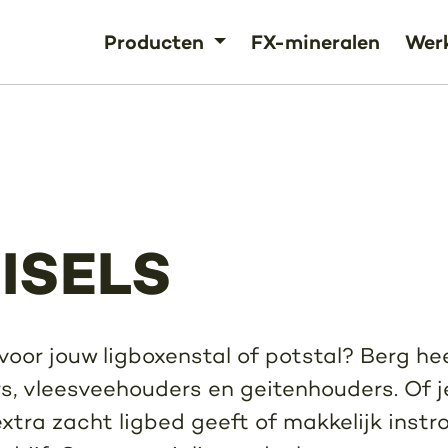
Producten
FX-mineralen
Werk
ISELS
oor jouw ligboxenstal of potstal? Berg he
s, vleesveehouders en geitenhouders. Of j
extra zacht ligbed geeft of makkelijk instro