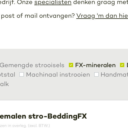
edrijf. Onze
specialisten
denken graag met
r post of mail ontvangen?
Vraag 'm dan hie
Gemengde strooisels
FX-mineralen
tstal
Machinaal instrooien
Handmati
alk
emalen stro-BeddingFX
jzen in overleg. (excl. BTW.)