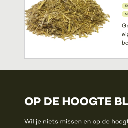
S
M
Ge
ei
bo
OP DE HOOGTE B
Wil je niets missen en op de hoogt