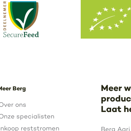
Meer w
Meer Berg
product
Over ons
Laat h
Onze specialisten
Inkoop reststromen
Berg Agri