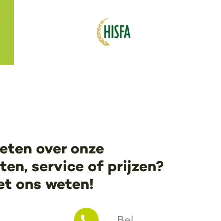
eten over onze
en, service of prijzen?
et ons weten!
Bel