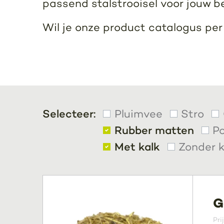
passend stalstrooisel voor jouw b
Wil je onze product catalogus pe
Selecteer:
Pluimvee
Stro
Rubber matten
Po
Met kalk
Zonder k
G
Pri