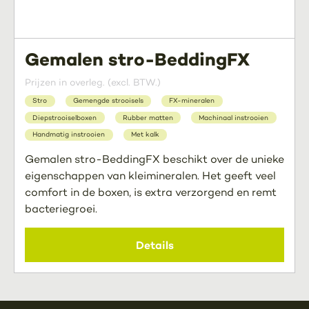
Gemalen stro-BeddingFX
Prijzen in overleg. (excl. BTW.)
Stro
Gemengde strooisels
FX-mineralen
Diepstrooiselboxen
Rubber matten
Machinaal instrooien
Handmatig instrooien
Met kalk
Gemalen stro-BeddingFX beschikt over de unieke
eigenschappen van kleimineralen. Het geeft veel
comfort in de boxen, is extra verzorgend en remt
bacteriegroei.
Details