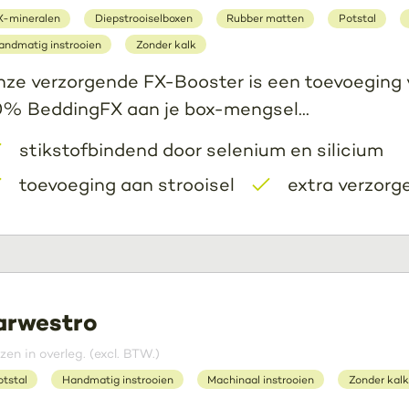
X-mineralen
Diepstrooiselboxen
Rubber matten
Potstal
andmatig instrooien
Zonder kalk
ze verzorgende FX-Booster is een toevoeging
% BeddingFX aan je box-mengsel...
stikstofbindend door selenium en silicium
toevoeging aan strooisel
extra verzorg
arwestro
jzen in overleg. (excl. BTW.)
otstal
Handmatig instrooien
Machinaal instrooien
Zonder kalk