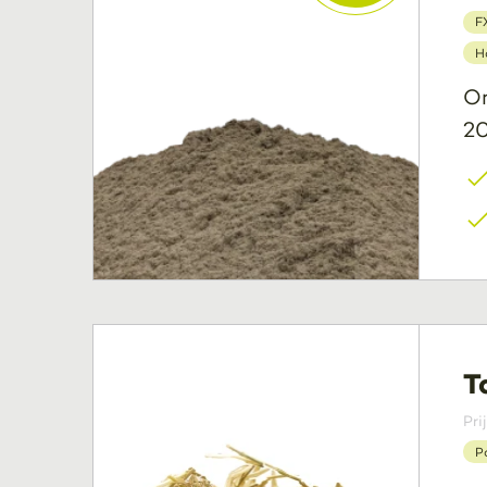
F
H
On
20
T
Pri
P