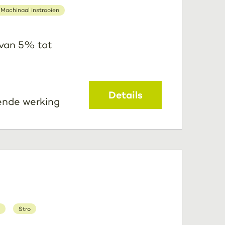
Machinaal instrooien
 van 5% tot
Details
ende werking
Stro