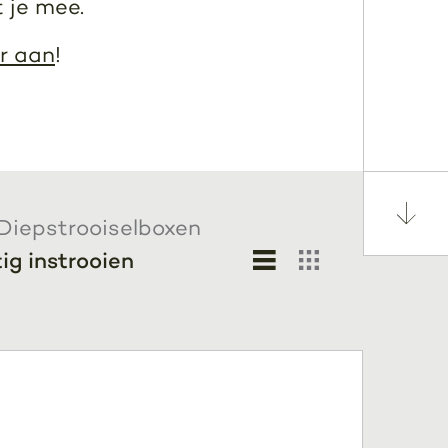
 je mee.
r aan
!
Diepstrooiselboxen
g instrooien