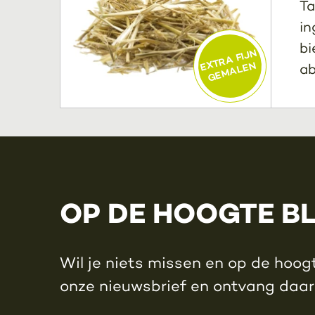
Ta
in
bi
EXTRA FIJN
GEMALEN
ab
OP DE HOOGTE B
Wil je niets missen en op de hoogt
onze nieuwsbrief en ontvang daa