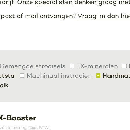
edrijf. Onze
specialisten
denken graag met
r post of mail ontvangen?
Vraag 'm dan hie
Gemengde strooisels
FX-mineralen
otstal
Machinaal instrooien
Handmati
alk
X-Booster
jzen in overleg. (excl. BTW.)