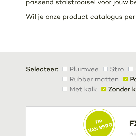
passend stalstrooisel voor jouw b
Wil je onze product catalogus pe
Selecteer:
Pluimvee
Stro
Rubber matten
P
Met kalk
Zonder k
TIP
F
VAN BERG
Pri