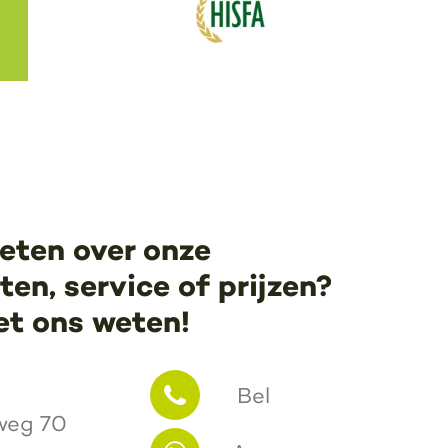
eten over onze
en, service of prijzen?
et ons weten!
Bel
weg 70