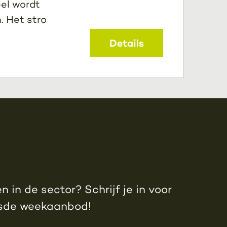
eel wordt
. Het stro
Details
 in de sector? Schrijf je in voor
jsde weekaanbod!