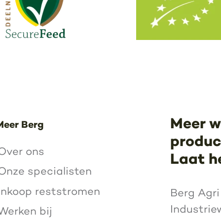
Meer w
Meer Berg
product
Over ons
Laat h
Onze specialisten
Inkoop reststromen
Berg Agri
Industrie
Werken bij