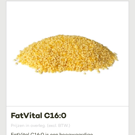
FatVital C16:0
Prijzen in overleg. (excl. BTW.)
FatVital C16:0 is een hoogwaardige