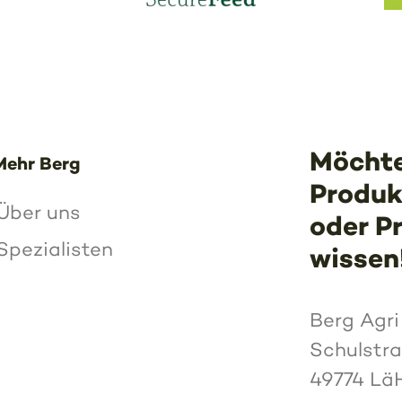
Möchte
Mehr Berg
Produk
Über uns
oder P
Spezialisten
wissen
Berg Agr
Schulstr
49774 Lä