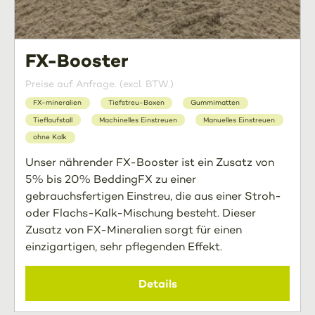
FX-Booster
Preise auf Anfrage. (excl. BTW.)
FX-mineralien
Tiefstreu-Boxen
Gummimatten
Tieflaufstall
Machinelles Einstreuen
Manuelles Einstreuen
ohne Kalk
Unser nährender FX-Booster ist ein Zusatz von
5% bis 20% BeddingFX zu einer
gebrauchsfertigen Einstreu, die aus einer Stroh-
oder Flachs-Kalk-Mischung besteht. Dieser
Zusatz von FX-Mineralien sorgt für einen
einzigartigen, sehr pflegenden Effekt.
Details