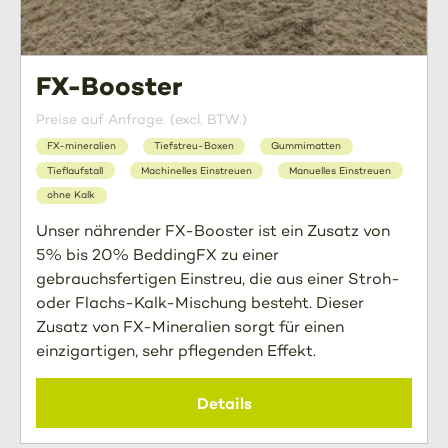
FX-Booster
Preise auf Anfrage. (excl. BTW.)
FX-mineralien
Tiefstreu-Boxen
Gummimatten
Tieflaufstall
Machinelles Einstreuen
Manuelles Einstreuen
ohne Kalk
Unser nährender FX-Booster ist ein Zusatz von
5% bis 20% BeddingFX zu einer
gebrauchsfertigen Einstreu, die aus einer Stroh-
oder Flachs-Kalk-Mischung besteht. Dieser
Zusatz von FX-Mineralien sorgt für einen
einzigartigen, sehr pflegenden Effekt.
Details